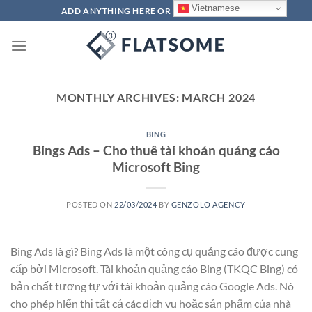
Skip
Vietnamese
ADD ANYTHING HERE OR JUST REMOVE IT...
to
content
MONTHLY ARCHIVES:
MARCH 2024
BING
Bings Ads – Cho thuê tài khoản quảng cáo
Microsoft Bing
POSTED ON
22/03/2024
BY
GENZOLO AGENCY
Bing Ads là gì? Bing Ads là một công cụ quảng cáo được cung
cấp bởi Microsoft. Tài khoản quảng cáo Bing (TKQC Bing) có
bản chất tương tự với tài khoản quảng cáo Google Ads. Nó
cho phép hiển thị tất cả các dịch vụ hoặc sản phẩm của nhà