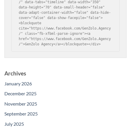
/" data-tabs="timeline" data-width="350" 
data-height="70" data-small-header="false" 
data-adapt-container-width="false" data-hide-
cover="false" data-show-facepile="false">
<blockquote 
cite="https://www.facebook.com/GenZolo.Agency
/" class="fb-xfbml-parse-ignore"><a 
href="https://www.facebook.com/GenZolo.Agency
/">GenZolo Agency</a></blockquote></div>
Archives
January 2026
December 2025
November 2025
September 2025
July 2025