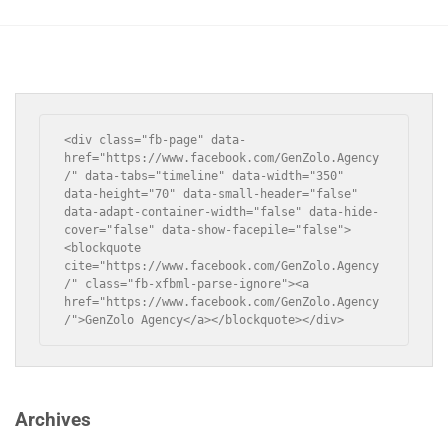
<div class="fb-page" data-
href="https://www.facebook.com/GenZolo.Agency
/" data-tabs="timeline" data-width="350" 
data-height="70" data-small-header="false" 
data-adapt-container-width="false" data-hide-
cover="false" data-show-facepile="false">
<blockquote 
cite="https://www.facebook.com/GenZolo.Agency
/" class="fb-xfbml-parse-ignore"><a 
href="https://www.facebook.com/GenZolo.Agency
/">GenZolo Agency</a></blockquote></div>
Archives