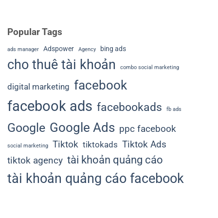
Popular Tags
Adspower
bing ads
ads manager
Agency
cho thuê tài khoản
combo social marketing
facebook
digital marketing
facebook ads
facebookads
fb ads
Google Ads
Google
ppc facebook
Tiktok
Tiktok Ads
tiktokads
social marketing
tài khoản quảng cáo
tiktok agency
tài khoản quảng cáo facebook