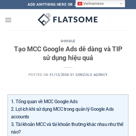
Vietnamese
ADD ANYTHING HERE OR JUST REMOVE IT...
GOOGLE
Tạo MCC Google Ads dễ dàng và TIP
sử dụng hiệu quả
POSTED ON
31/12/2024
BY
GENZOLO AGENCY
1.
Tổng quan về MCC Google Ads
2.
Lợi ích khi sử dụng MCC trong quản lý Google Ads
accounts
3.
Tài khoản MCC và tài khoản thường khác nhau như thế
nào?