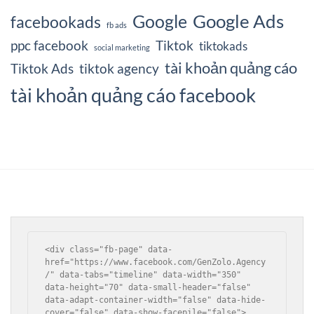
Google Ads
Google
facebookads
fb ads
ppc facebook
Tiktok
tiktokads
social marketing
tài khoản quảng cáo
Tiktok Ads
tiktok agency
tài khoản quảng cáo facebook
<div class="fb-page" data-
href="https://www.facebook.com/GenZolo.Agency
/" data-tabs="timeline" data-width="350" 
data-height="70" data-small-header="false" 
data-adapt-container-width="false" data-hide-
cover="false" data-show-facepile="false">