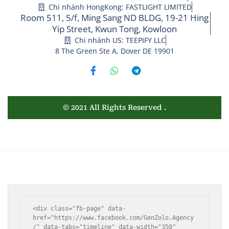
Chi nhánh HongKong: FASTLIGHT LIMITED
Room 511, 5/f, Ming Sang ND BLDG, 19-21 Hing
Yip Street, Kwun Tong,
Kowloon
Chi nhánh US: TEEPIFY LLC
8 The Green Ste A, Dover DE 19901
© 2021 All Rights Reserved
.
<div class="fb-page" data-
href="https://www.facebook.com/GenZolo.Agency
/" data-tabs="timeline" data-width="350" 